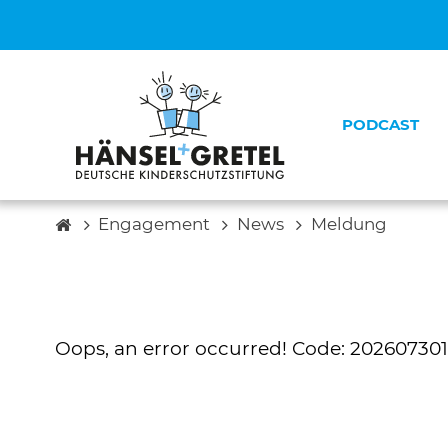
PODCAST
Engagement
News
Meldung
Unsere 
Unsere T
Unsere P
Kontakt
Oops, an error occurred! Code: 2026073