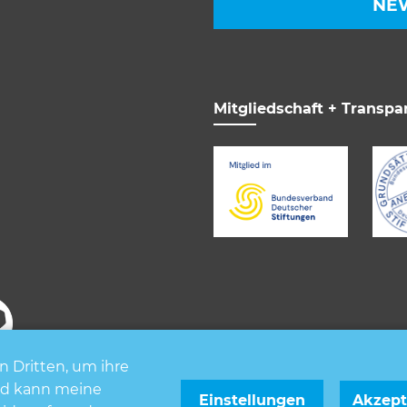
NE
erden verwendet, um anonymes Tracking zu aktivieren. Hier
itergeleitet.
ehnen
Mitgliedschaft + Transpa
n Dritten, um ihre
und kann meine
enschutz
Impressum
FAQ
Cookieeinstellungen
Einstellungen
Akzept