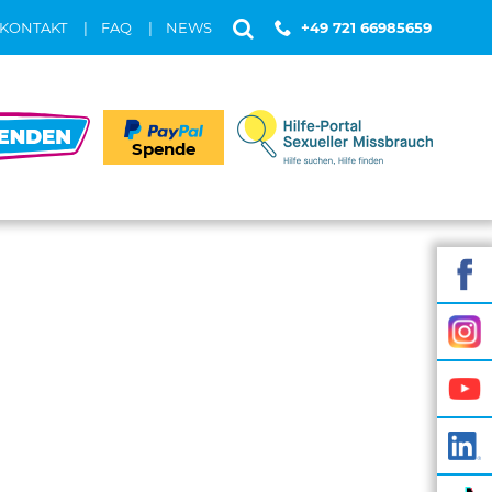
KONTAKT
FAQ
NEWS
+49 721 66985659
Spende