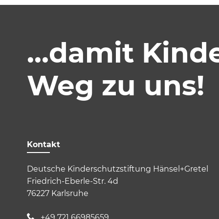
Notwendig
Diese werden für die Grundfunktion
auf sichere Bereiche unserer Websi
…damit Kinder
Cookie Informationen anzeigen
Weg zu uns!
External Content
Includes resources that make externa
Kontakt
Cookie Informationen anzeigen
Deutsche Kinderschutzstiftung Hänsel+Gretel
Friedrich-Eberle-Str. 4d
76227 Karlsruhe
Marketing und Statistik
+49 721 66985659