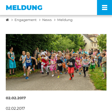
MELDUNG
Engagement
News
Meldung
Po
Ve
Pr
En
Ko
02.02.2017
FA
02.02.2017