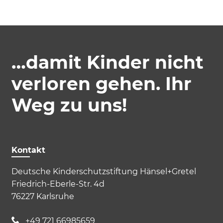
…damit Kinder nicht
verloren gehen. Ihr
Akzeptieren
Speichern
Ablehnen
Weg zu uns!
Impressum
Datenschutz
Kontakt
Deutsche Kinderschutzstiftung Hänsel+Gretel
Friedrich-Eberle-Str. 4d
76227 Karlsruhe
+49 721 66985659