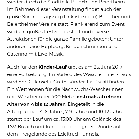
wieder durch die Stadtteile Bulach und Beiertheim.
Includes resources that make external
Im Rahmen dieser Veranstaltung findet auch der
content available on the website. Such as
YouTube, Instagram or similar providers.
große
Sommertagszug (Link ist extern)
Bulacher und
Beiertheimer Vereine statt. Flankierend zum Event
Cookie Informationen anzeigen
wird ein großes Festzelt gestellt und diverse
Attraktionen für die ganze Familie geboten: Unter
anderem eine Hüpfburg, Kinderschminken und
Catering mit Live-Musik.
Marketing und Statistik
Auch für den
Kinder-Lauf
gibt es am 25. Juni 2017
Marketing und Statistik Cookies werden
verwendet, um anonymes Tracking zu
eine Fortsetzung. Im Vorfeld des Wäscherinnen-Laufs
aktivieren. Hierbei werden können
wird der 3. Hänsel + Gretel-Kinder-Lauf stattfinden.
anonymisierte Daten an eventuelle
Ein Wettrennen für die Nachwuchs-Wäscherinnen
Drittanbieter weitergeleitet.
und Wäscher über 400 Meter
erstmals ab einem
Cookie Informationen anzeigen
Alter von 4 bis 12 Jahren
. Eingeteilt in die
Altergruppen 4-6 Jahre , 7-9 Jahre und 10-12 Jahre
startet der Lauf um ca. 13:00 Uhr am Gelände des
TSV-Bulach und führt über eine große Runde auf
dem Freigelände des Edeltrud-Tunnels.