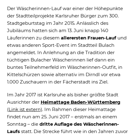
Der Wäscherinnen-Lauf war einer der Höhepunkte
Ne
der Stadtteilprojekte Karlsruher Bürger zum 300.
Stadtgeburtstag im Jahr 2015. Anlässlich des
Jubiläums hatten sich am 13. Juni knapp 140
Läuferinnen zu diesem
allerersten Frauen-Lauf
und
etwas anderen Sport-Event im Stadtteil Bulach
angemeldet. In Anlehnung an die Tradition der
tüchtigen Bulacher Wäscherinnen lief dann ein
Notwendig
buntes Teilnehmerfeld im Wäscherinnen-Outfit, in
Diese werden für die Grundfunktionen der
Website benötigt und helfen dabei, unsere
Kittelschürzen sowie alternativ im Dirndl vor etwa
Website nutzbar zu machen sowie Zugriffe
1.000 Zuschauern in der Fächerstadt ins Ziel.
auf sichere Bereiche unserer Website
ermöglichen.
Im Jahr 2017 ist Karlsruhe als bisher größte Stadt
Ausrichter der
Heimattage Baden-Württemberg
Cookie Informationen anzeigen
(Link ist extern)
. Im Rahmen dieser Heimattage
findet nun am 25. Juni 2017 – erstmals an einem
Sonntag – die
dritte Auflage des Wäscherinnen-
Laufs
statt. Die Strecke führt wie in den Jahren zuvor
External Content