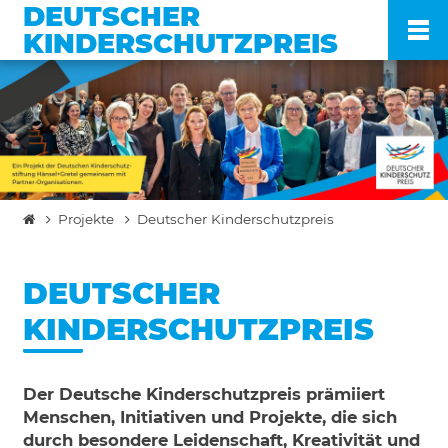
DEUTSCHER
KINDERSCHUTZPREIS
Po
Ve
Projekte
Deutscher Kinderschutzpreis
Pr
DEUTSCHER
En
KINDERSCHUTZPREIS
Ko
Der Deutsche Kinderschutzpreis prämiiert
Menschen, Initiati­ven und Projekte, die sich
FA
durch besondere Leidenschaft, Kreativität und