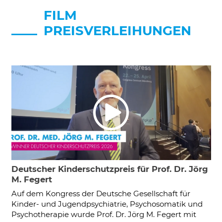
Marketing und Statistik
FILM
Marketing und Statistik Cookies werden
verwendet, um anonymes Tracking zu
PREISVERLEIHUNGEN
aktivieren. Hierbei werden können
anonymisierte Daten an eventuelle
Drittanbieter weitergeleitet.
Cookie Informationen anzeigen
Deutscher Kinderschutzpreis für Prof. Dr. Jörg
M. Fegert
Auf dem Kongress der Deutsche Gesellschaft für
Kinder- und Jugendpsychiatrie, Psychosomatik und
Psychotherapie wurde Prof. Dr. Jörg M. Fegert mit