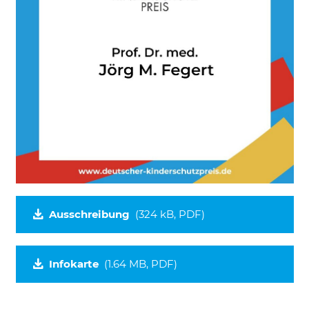
Notwendig
Diese werden für die Grundfunktionen der
Website benötigt und helfen dabei, unsere
Website nutzbar zu machen sowie Zugriffe
auf sichere Bereiche unserer Website
ermöglichen.
Cookie Informationen anzeigen
External Content
Includes resources that make external
content available on the website. Such as
Ausschreibung
(324 kB, PDF)
YouTube, Instagram or similar providers.
Cookie Informationen anzeigen
Infokarte
(1.64 MB, PDF)