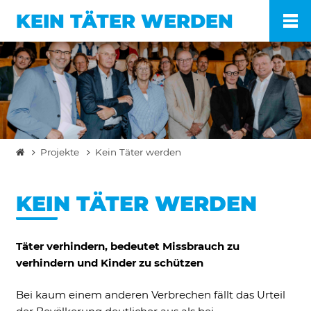
KEIN TÄTER WERDEN
Po
Ve
Projekte
Kein Täter werden
Pr
KEIN TÄTER WERDEN
En
Täter verhindern, bedeutet Missbrauch zu
Ko
verhindern und Kinder zu schützen
FA
Bei kaum einem anderen Verbrechen fällt das Urteil