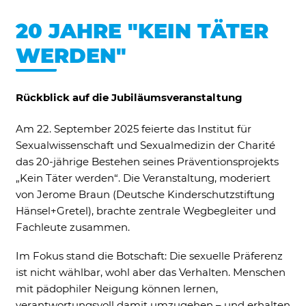
20 JAHRE "KEIN TÄTER
WERDEN"
Marketing und Statistik
Marketing und Statistik Cookies werden
verwendet, um anonymes Tracking zu
Rückblick auf die Jubiläumsveranstaltung
aktivieren. Hierbei werden können
anonymisierte Daten an eventuelle
Drittanbieter weitergeleitet.
Am 22. September 2025 feierte das Institut für
Sexualwissenschaft und Sexualmedizin der Charité
Cookie Informationen anzeigen
das 20-jährige Bestehen seines Präventionsprojekts
„Kein Täter werden“. Die Veranstaltung, moderiert
von Jerome Braun (Deutsche Kinderschutzstiftung
Hänsel+Gretel), brachte zentrale Wegbegleiter und
Fachleute zusammen.
Im Fokus stand die Botschaft: Die sexuelle Präferenz
ist nicht wählbar, wohl aber das Verhalten. Menschen
mit pädophiler Neigung können lernen,
verantwortungsvoll damit umzugehen – und erhalten