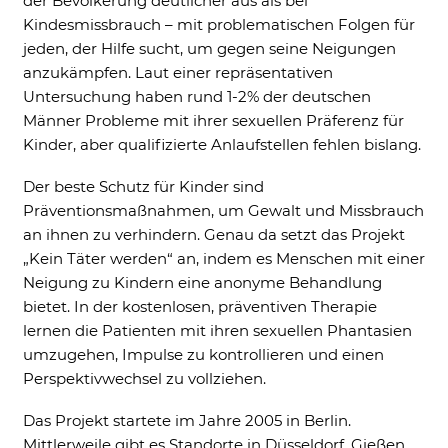
der Bevölkerung deutlicher aus als bei
Kindesmissbrauch – mit problematischen Folgen für
Ne
jeden, der Hilfe sucht, um gegen seine Neigungen
anzukämpfen. Laut einer repräsentativen
Untersuchung haben rund 1-2% der deutschen
Männer Probleme mit ihrer sexuellen Präferenz für
Kinder, aber qualifizierte Anlaufstellen fehlen bislang.
Der beste Schutz für Kinder sind
Präventionsmaßnahmen, um Gewalt und Missbrauch
an ihnen zu verhindern. Genau da setzt das Projekt
„Kein Täter werden“ an, indem es Menschen mit einer
Neigung zu Kindern eine anonyme Behandlung
bietet. In der kostenlosen, präventiven Therapie
lernen die Patienten mit ihren sexuellen Phantasien
umzugehen, Impulse zu kontrollieren und einen
Perspektivwechsel zu vollziehen.
Das Projekt startete im Jahre 2005 in Berlin.
Mittlerweile gibt es Standorte in Düsseldorf, Gießen,