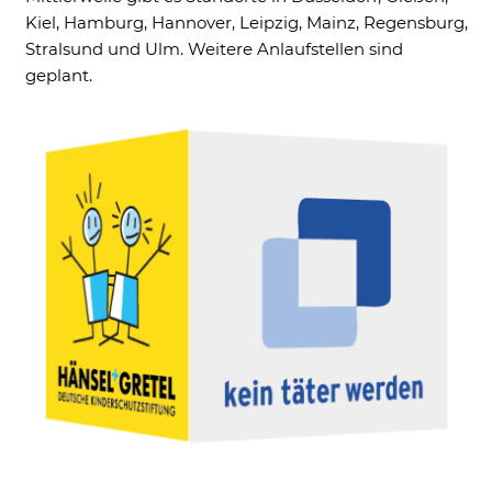
Kiel, Hamburg, Hannover, Leipzig, Mainz, Regensburg,
Stralsund und Ulm. Weitere Anlaufstellen sind
geplant.
Notwendig
Diese werden für die Grundfunktionen der
Website benötigt und helfen dabei, unsere
Website nutzbar zu machen sowie Zugriffe
auf sichere Bereiche unserer Website
ermöglichen.
Cookie Informationen anzeigen
External Content
Includes resources that make external
content available on the website. Such as
YouTube, Instagram or similar providers.
Cookie Informationen anzeigen