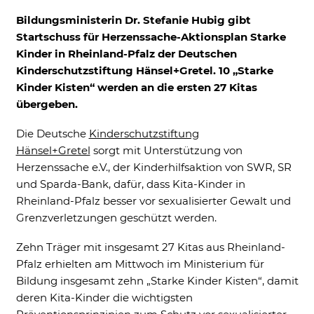
Bildungsministerin Dr. Stefanie Hubig gibt
Ne
Startschuss für Herzenssache-Aktionsplan Starke
Kinder in Rheinland-Pfalz der Deutschen
Kinderschutzstiftung Hänsel+
Gretel. 10 „Starke
Kinder Kisten“ werden an die ersten 27 Kitas
übergeben.
Die Deutsche
Kinderschutzstiftung
Hänsel+Gretel
sorgt mit Unterstützung von
Herzenssache e.V., der Kinderhilfsaktion von SWR, SR
und Sparda-Bank, dafür, dass Kita-Kinder in
Rheinland-Pfalz besser vor sexualisierter Gewalt und
Grenzverletzungen geschützt werden.
Notwendig
Zehn Träger mit insgesamt 27 Kitas aus Rheinland-
Diese werden für die Grundfunktionen der
Website benötigt und helfen dabei, unsere
Pfalz erhielten am Mittwoch im Ministerium für
Website nutzbar zu machen sowie Zugriffe
Bildung insgesamt zehn „Starke Kinder Kisten“, damit
auf sichere Bereiche unserer Website
deren Kita-Kinder die wichtigsten
ermöglichen.