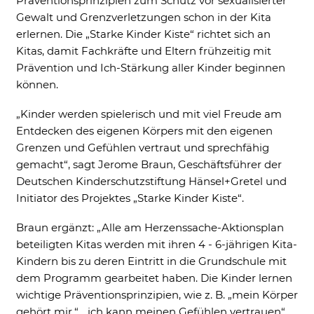
Präventionsprinzipien zum Schutz vor sexualisierter
Cookie Informationen anzeigen
Gewalt und Grenzverletzungen schon in der Kita
erlernen. Die „Starke Kinder Kiste“ richtet sich an
Kitas, damit Fachkräfte und Eltern frühzeitig mit
Prävention und Ich-Stärkung aller Kinder beginnen
können.
External Content
Includes resources that make external
„Kinder werden spielerisch und mit viel Freude am
content available on the website. Such as
Entdecken des eigenen Körpers mit den eigenen
YouTube, Instagram or similar providers.
Grenzen und Gefühlen vertraut und sprechfähig
Cookie Informationen anzeigen
gemacht“, sagt Jerome Braun, Geschäftsführer der
Deutschen Kinderschutzstiftung Hänsel+Gretel und
Initiator des Projektes „Starke Kinder Kiste“.
Braun ergänzt: „Alle am Herzenssache-Aktionsplan
Marketing und Statistik
beteiligten Kitas werden mit ihren 4 - 6-jährigen Kita-
Marketing und Statistik Cookies werden
verwendet, um anonymes Tracking zu
Kindern bis zu deren Eintritt in die Grundschule mit
aktivieren. Hierbei werden können
dem Programm gearbeitet haben. Die Kinder lernen
anonymisierte Daten an eventuelle
wichtige Präventionsprinzipien, wie z. B. „mein Körper
Drittanbieter weitergeleitet.
gehört mir.“, „ich kann meinen Gefühlen vertrauen“