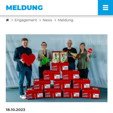
MELDUNG
Engagement
News
Meldung
Po
Ve
Pr
En
Ko
FA
18.10.2023