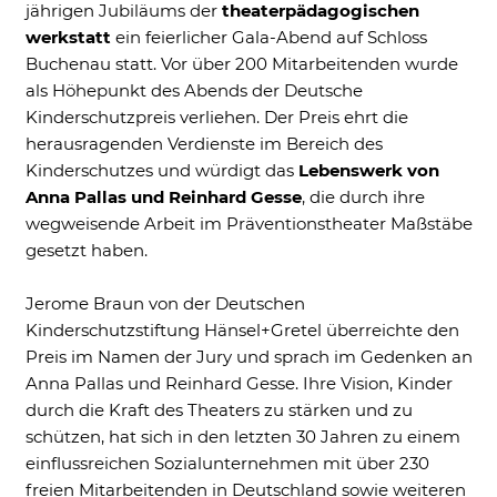
jährigen Jubiläums der
theaterpädagogischen
Ne
werkstatt
ein feierlicher Gala-Abend auf Schloss
Buchenau statt. Vor über 200 Mitarbeitenden wurde
als Höhepunkt des Abends der Deutsche
Kinderschutzpreis verliehen. Der Preis ehrt die
herausragenden Verdienste im Bereich des
Kinderschutzes und würdigt das
Lebenswerk von
Anna Pallas und Reinhard Gesse
, die durch ihre
wegweisende Arbeit im Präventionstheater Maßstäbe
gesetzt haben.
Notwendig
Diese werden für die Grundfunktionen der
Jerome Braun von der Deutschen
Website benötigt und helfen dabei, unsere
Kinderschutzstiftung Hänsel+Gretel überreichte den
Website nutzbar zu machen sowie Zugriffe
Preis im Namen der Jury und sprach im Gedenken an
auf sichere Bereiche unserer Website
Anna Pallas und Reinhard Gesse. Ihre Vision, Kinder
ermöglichen.
durch die Kraft des Theaters zu stärken und zu
Cookie Informationen anzeigen
schützen, hat sich in den letzten 30 Jahren zu einem
einflussreichen Sozialunternehmen mit über 230
freien Mitarbeitenden in Deutschland sowie weiteren