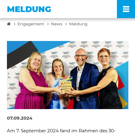
MELDUNG
Engagement
News
Meldung
Po
Ve
Pr
En
Ko
07.09.2024
FA
Am 7. September 2024 fand im Rahmen des 30-