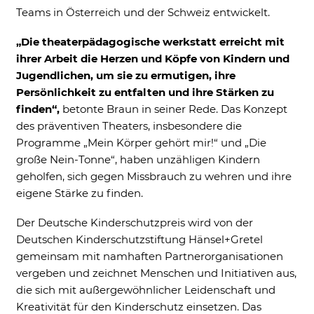
Teams in Österreich und der Schweiz entwickelt.
External Content
„Die theaterpädagogische werkstatt erreicht mit
Includes resources that make external
ihrer Arbeit die Herzen und Köpfe von Kindern und
content available on the website. Such as
YouTube, Instagram or similar providers.
Jugendlichen, um sie zu ermutigen, ihre
Persönlichkeit zu entfalten und ihre Stärken zu
Cookie Informationen anzeigen
finden“,
betonte Braun in seiner Rede. Das Konzept
des präventiven Theaters, insbesondere die
Programme „Mein Körper gehört mir!“ und „Die
große Nein-Tonne“, haben unzähligen Kindern
Marketing und Statistik
geholfen, sich gegen Missbrauch zu wehren und ihre
Marketing und Statistik Cookies werden
eigene Stärke zu finden.
verwendet, um anonymes Tracking zu
aktivieren. Hierbei werden können
Der Deutsche Kinderschutzpreis wird von der
anonymisierte Daten an eventuelle
Deutschen Kinderschutzstiftung Hänsel+Gretel
Drittanbieter weitergeleitet.
gemeinsam mit namhaften Partnerorganisationen
Cookie Informationen anzeigen
vergeben und zeichnet Menschen und Initiativen aus,
die sich mit außergewöhnlicher Leidenschaft und
Kreativität für den Kinderschutz einsetzen. Das