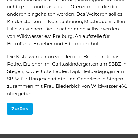
richtig sind und das eigene Grenzen und die der
Cookie Informationen anzeigen
anderen eingehalten werden. Des Weiteren soll es
Kinder stärken in Notsituationen, Missbrauchsfällen
Hilfe zu suchen. Die Erzieherinnen selbst werden
von Wildwasser e.V. Freiburg, Anlaufstelle für
Betroffene, Erzieher und Eltern, geschult.
Marketing und Statistik
Marketing und Statistik Cookies werden
Die Kiste wurde nun von Jerome Braun an Jonas
verwendet, um anonymes Tracking zu
aktivieren. Hierbei werden können
Rothe, Erzieher im Caritaskindergarten am SBBZ in
anonymisierte Daten an eventuelle
Stegen, sowie Jutta Läufer, Dipl. Heilpädagogin am
Drittanbieter weitergeleitet.
SBBZ für Hörgeschädigte und Gehörlose in Stegen,
zusammen mit Frau Biederbick von Wildwasser e.V.,
Cookie Informationen anzeigen
übergeben.
Zurück