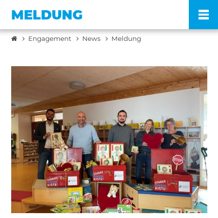
MELDUNG
Engagement
News
Meldung
Po
Ve
Pr
En
Ko
FA