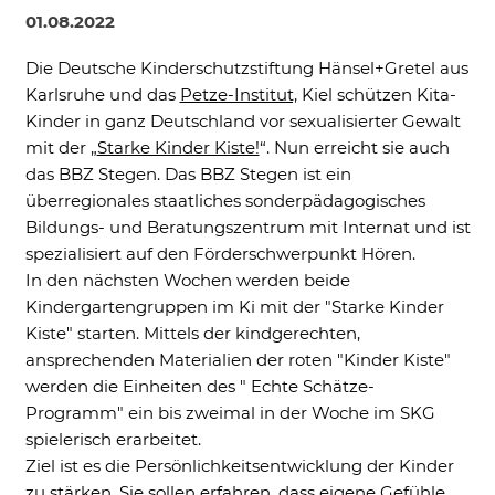
01.08.2022
Ne
Die Deutsche Kinderschutzstiftung Hänsel+Gretel aus
Karlsruhe und das
Petze-Institut,
Kiel schützen Kita-
Kinder in ganz Deutschland vor sexualisierter Gewalt
mit der „
Starke Kinder Kiste!
“. Nun erreicht sie auch
Notwendig
das BBZ Stegen. Das BBZ Stegen ist ein
Diese werden für die Grundfunktionen der
überregionales staatliches sonderpädagogisches
Website benötigt und helfen dabei, unsere
Bildungs- und Beratungszentrum mit Internat und ist
Website nutzbar zu machen sowie Zugriffe
auf sichere Bereiche unserer Website
spezialisiert auf den Förderschwerpunkt Hören.
ermöglichen.
In den nächsten Wochen werden beide
Kindergartengruppen im Ki mit der "Starke Kinder
Cookie Informationen anzeigen
Kiste" starten. Mittels der kindgerechten,
ansprechenden Materialien der roten "Kinder Kiste"
werden die Einheiten des " Echte Schätze-
Programm" ein bis zweimal in der Woche im SKG
External Content
spielerisch erarbeitet.
Includes resources that make external
Ziel ist es die Persönlichkeitsentwicklung der Kinder
content available on the website. Such as
zu stärken. Sie sollen erfahren, dass eigene Gefühle
YouTube, Instagram or similar providers.