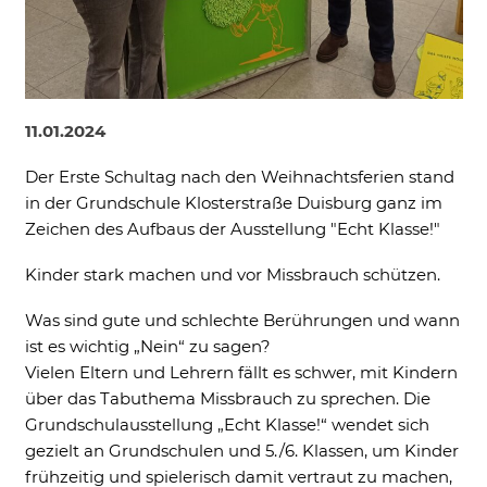
Ne
11.01.2024
Notwendig
Der Erste Schultag nach den Weihnachtsferien stand
Diese werden für die Grundfunktionen der
Website benötigt und helfen dabei, unsere
in der Grundschule Klosterstraße Duisburg ganz im
Website nutzbar zu machen sowie Zugriffe
Zeichen des Aufbaus der Ausstellung "Echt Klasse!"
auf sichere Bereiche unserer Website
ermöglichen.
Kinder stark machen und vor Missbrauch schützen.
Cookie Informationen anzeigen
Was sind gute und schlechte Berührungen und wann
ist es wichtig „Nein“ zu sagen?
Vielen Eltern und Lehrern fällt es schwer, mit Kindern
über das Tabuthema Missbrauch zu sprechen. Die
External Content
Grundschulausstellung „Echt Klasse!“ wendet sich
Includes resources that make external
gezielt an Grundschulen und 5./6. Klassen, um Kinder
content available on the website. Such as
frühzeitig und spielerisch damit vertraut zu machen,
YouTube, Instagram or similar providers.