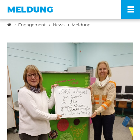
MELDUNG
Engagement
News
Meldung
Po
Ve
Pr
En
Ko
FA