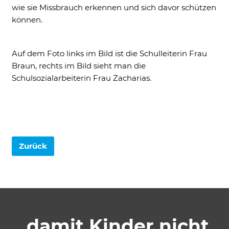
wie sie Missbrauch erkennen und sich davor schützen
Cookie Informationen anzeigen
können.
Auf dem Foto links im Bild ist die Schulleiterin Frau
Braun, rechts im Bild sieht man die
Marketing und Statistik
Schulsozialarbeiterin Frau Zacharias.
Marketing und Statistik Cookies werden
verwendet, um anonymes Tracking zu
aktivieren. Hierbei werden können
anonymisierte Daten an eventuelle
Drittanbieter weitergeleitet.
Cookie Informationen anzeigen
Zurück
…damit Kinder nicht