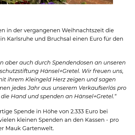
 in der vergangenen Weihnachtszeit die
in Karlsruhe und Bruchsal einen Euro für den
erden verwendet, um anonymes Tracking zu aktivieren. Hier
itergeleitet.
ktion aber auch durch Spendendosen an unseren
chutzstiftung Hänsel+Gretel. Wir freuen uns,
it ihrem Kleingeld Herz zeigen und sagen
men jedes Jahr aus unserem Verkaufserlös pro
 die Hand und spenden an Hänsel+Gretel.“
rtige Spende in Höhe von 2.333 Euro bei
e vielen kleinen Spenden an den Kassen - pro
er Mauk Gartenwelt.