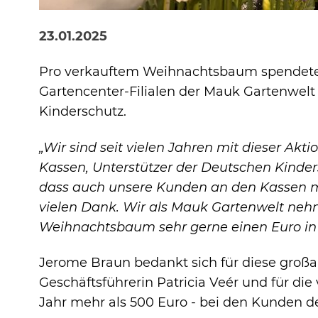
23.01.2025
Pro verkauftem Weihnachtsbaum spendeten
Marketing und Statistik
Gartencenter-Filialen der Mauk Gartenwelt 
Marketing und Statistik Cookies w
Daten an eventuelle Drittanbieter we
Kinderschutz.
Cookie Informationen anzeigen
„Wir sind seit vielen Jahren mit dieser A
Kassen, Unterstützer der Deutschen Kinders
dass auch unsere Kunden an den Kassen m
vielen Dank. Wir als Mauk Gartenwelt neh
Weihnachtsbaum sehr gerne einen Euro in
Jerome Braun bedankt sich für diese großa
Geschäftsführerin Patricia Veér und für di
Jahr mehr als 500 Euro - bei den Kunden d