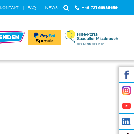
KONTAKT
FAQ
NEWS
+49 721 66985659
Spende