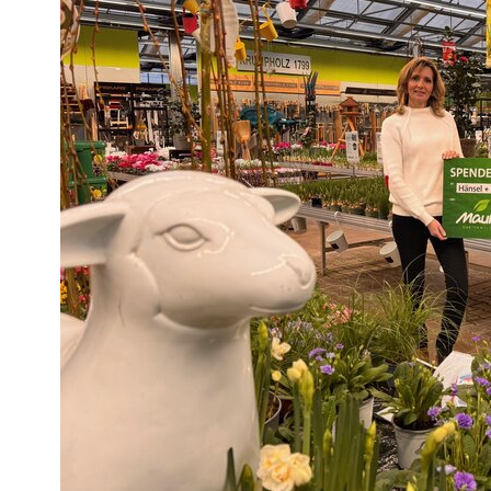
Notwendig
Diese werden für die Grundfunktion
auf sichere Bereiche unserer Websi
Cookie Informationen anzeigen
External Content
Includes resources that make externa
Cookie Informationen anzeigen