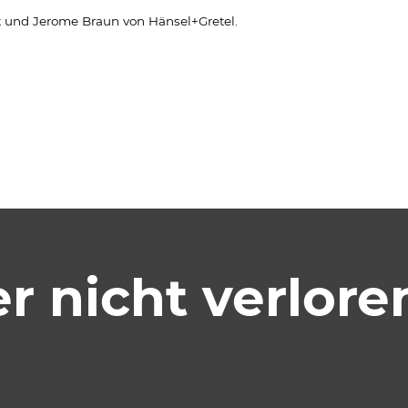
lt und Jerome Braun von Hänsel+Gretel.
ehnen
 nicht verlore