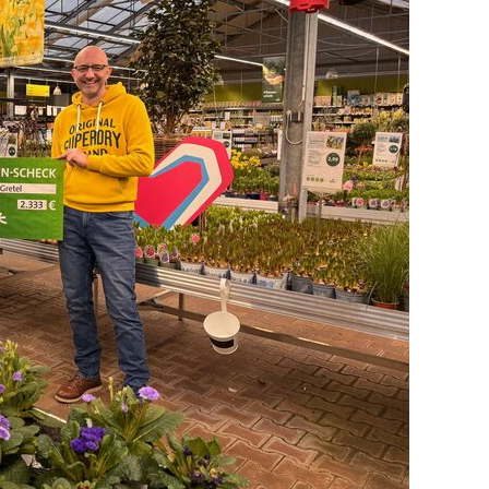
Kulturlotsen
Tore für Kinder
Hänsel+Gretel Herzenspreis
Golf4Kids
FFIPS
Buch Prof. Dr. Regina Steil
Childhood-Haus Ortenau
en der Website benötigt und helfen dabei, unsere Website 
Echt Krass!
te ermöglichen.
3VK – Verantwortungsvolles
Verhalten gegenüber Kindern
Alle Projekte
l content available on the website. Such as YouTube, Instag