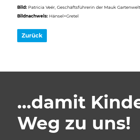
Bild:
Patricia Veér, Geschäftsführerin der Mauk Gartenwe
Bildnachweis:
Hänsel+Gretel
Zurück
Akzeptieren
Speichern
Abl
Impressum
Datenschutz
…damit Kinder
Weg zu uns!