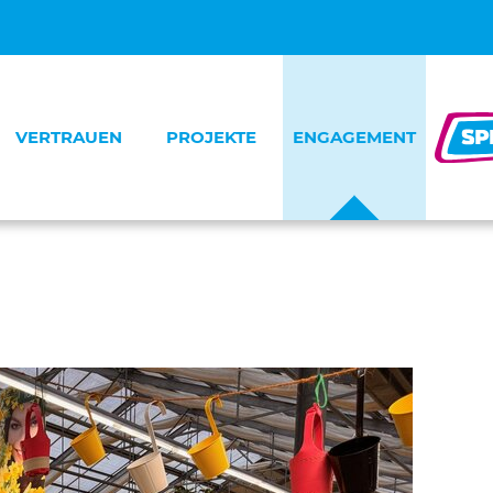
VERTRAUEN
PROJEKTE
ENGAGEMENT
Menschen
Deutscher Kinderschutzpreis
News
ransparenz
STARKE KINDER KISTE!
Unter4Augen
artner
Echt Klasse!
Wunder-wunderschön
Notinsel
Unternehmen werden Partner
Kein Täter werden
Spendendemo
Zukunftsblick Kinderschutz
Benefiz-Christstollen