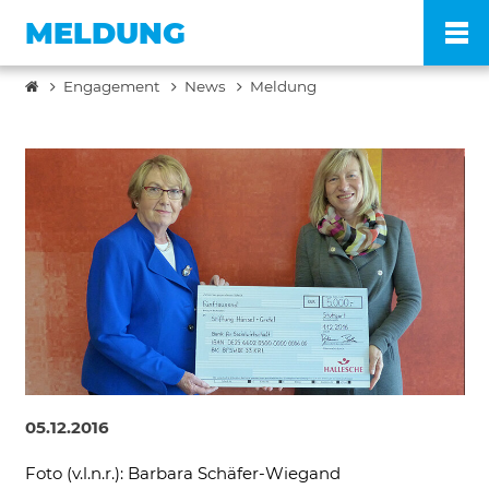
MELDUNG
Engagement
News
Meldung
Po
Ve
Pr
En
Ko
05.12.2016
FA
Foto (v.l.n.r.): Barbara Schäfer-Wiegand