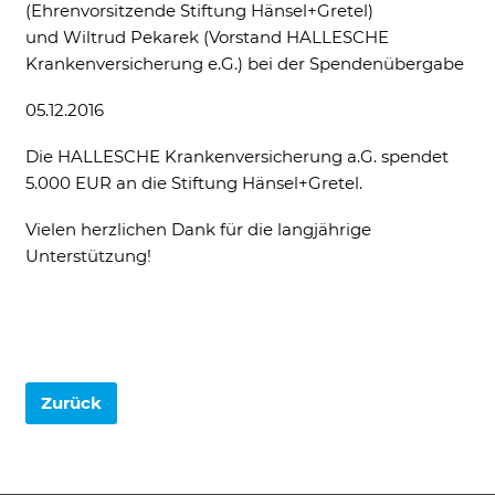
(Ehrenvorsitzende Stiftung Hänsel+Gretel)
Ne
und Wiltrud Pekarek (Vorstand HALLESCHE
Krankenversicherung e.G.) bei der Spendenübergabe
05.12.2016
Notwendig
Diese werden für die Grundfunktionen der
Die HALLESCHE Krankenversicherung a.G. spendet
Website benötigt und helfen dabei, unsere
Website nutzbar zu machen sowie Zugriffe
5.000 EUR an die Stiftung Hänsel+Gretel.
auf sichere Bereiche unserer Website
ermöglichen.
Vielen herzlichen Dank für die langjährige
Unterstützung!
Cookie Informationen anzeigen
External Content
Zurück
Includes resources that make external
content available on the website. Such as
YouTube, Instagram or similar providers.
Cookie Informationen anzeigen