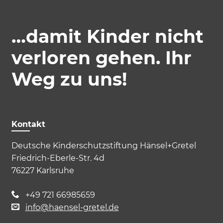
…damit Kinder nicht
Marketing und Statistik
verloren gehen. Ihr
Marketing und Statistik Cookies werden
verwendet, um anonymes Tracking zu
Weg zu uns!
aktivieren. Hierbei werden können
anonymisierte Daten an eventuelle
Drittanbieter weitergeleitet.
Cookie Informationen anzeigen
Kontakt
Deutsche Kinderschutzstiftung Hänsel+Gretel
Friedrich-Eberle-Str. 4d
76227 Karlsruhe
+49 721 66985659
info@haensel-gretel.de