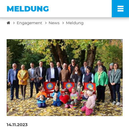
MELDUNG
Engagement
News
Meldung
Po
Ve
Pr
En
Ko
FA
14.11.2023