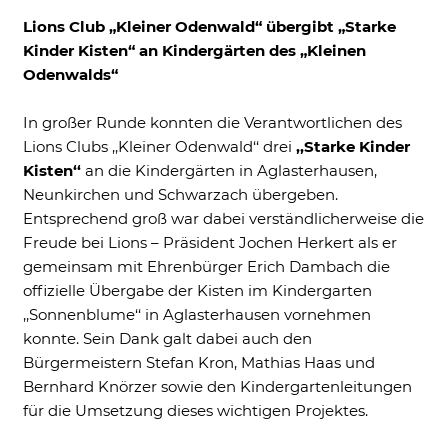
Lions Club „Kleiner Odenwald“ übergibt „Starke
Ne
Kinder Kisten“ an Kindergärten des „Kleinen
Odenwalds“
In großer Runde konnten die Verantwortlichen des
Lions Clubs ,,Kleiner Odenwald‘‘ drei
,,Starke Kinder
Kisten‘‘
an die Kindergärten in Aglasterhausen,
Neunkirchen und Schwarzach übergeben.
Entsprechend groß war dabei verständlicherweise die
Freude bei Lions – Präsident Jochen Herkert als er
Notwendig
gemeinsam mit Ehrenbürger Erich Dambach die
Diese werden für die Grundfunktionen der
Website benötigt und helfen dabei, unsere
offizielle Übergabe der Kisten im Kindergarten
Website nutzbar zu machen sowie Zugriffe
,,Sonnenblume‘‘ in Aglasterhausen vornehmen
auf sichere Bereiche unserer Website
konnte. Sein Dank galt dabei auch den
ermöglichen.
Bürgermeistern Stefan Kron, Mathias Haas und
Cookie Informationen anzeigen
Bernhard Knörzer sowie den Kindergartenleitungen
für die Umsetzung dieses wichtigen Projektes.