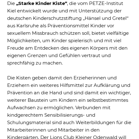
Die
„Starke Kinder Kiste“
, die vom PETZE-Institut
Kiel entwickelt wurde und mit Unterstützung der
External Content
deutschen Kinderschutzstiftung ,,Hänsel und Gretel‘‘
Includes resources that make external
content available on the website. Such as
aus Karlsruhe als Präventionsmittel Kinder vor
YouTube, Instagram or similar providers.
sexuellem Missbrauch schützen soll, bietet vielfältige
Möglichkeiten, um Kinder spielerisch und mit viel
Cookie Informationen anzeigen
Freude am Entdecken des eigenen Körpers mit den
eigenen Grenzen und Gefühlen vertraut und
sprechfähig zu machen.
Marketing und Statistik
Die Kisten geben damit den Erzieherinnen und
Marketing und Statistik Cookies werden
Erziehern ein weiteres Hilfsmittel zur Aufklärung und
verwendet, um anonymes Tracking zu
Prävention an die Hand und sind damit ein wichtiger,
aktivieren. Hierbei werden können
anonymisierte Daten an eventuelle
weiterer Baustein um Kindern ein selbstbestimmtes
Drittanbieter weitergeleitet.
Aufwachsen zu ermöglichen. Verbunden mit
kindgerechtem Sensibilisierungs- und
Cookie Informationen anzeigen
Schulungsmaterial sind auch Weiterbildungen für die
Mitarbeiterinnen und Mitarbeiter in den
Kindergärten. Der Lions Club Kleiner Odenwald will