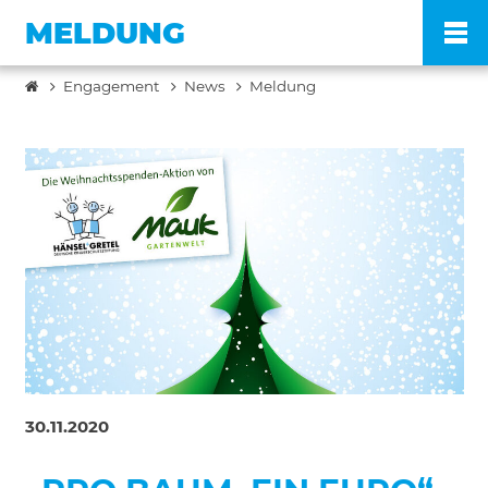
MELDUNG
Engagement
News
Meldung
Po
Ve
Pr
En
Ko
30.11.2020
FA