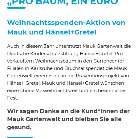
„PRO BAUM, EIN EURO“
Ne
Weihnachtsspenden-Aktion von
Mauk und Hänsel+Gretel
Notwendig
Diese werden für die Grundfunktionen der
Auch in diesem Jahr unterstützt Mauk Gartenwelt die
Website benötigt und helfen dabei, unsere
Deutsche Kinderschutzstiftung Hänsel+Gretel. Pro
Website nutzbar zu machen sowie Zugriffe
auf sichere Bereiche unserer Website
verkauftem Weihnachtsbaum in den Gartencenter-
ermöglichen.
Filialen in Karlsruhe und Bruchsal spendet die Mauk
Gartenwelt einen Euro an die Präventionsprojekt von
Cookie Informationen anzeigen
Hänsel+Gretel. Mauk und Hänsel+Gretel wünschen
eine schöne Vorweihnachtszeit und ein besinnliches
Fest.
External Content
Wir sagen Danke an die Kund*innen der
Includes resources that make external
Mauk Gartenwelt und bleiben Sie alle
content available on the website. Such as
gesund.
YouTube, Instagram or similar providers.