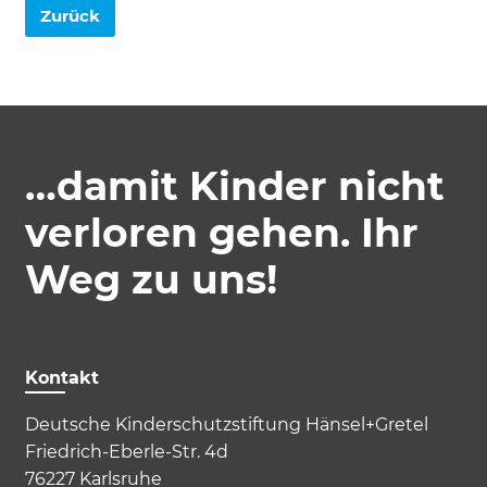
Cookie Informationen anzeigen
Zurück
Marketing und Statistik
Marketing und Statistik Cookies werden
verwendet, um anonymes Tracking zu
…damit Kinder nicht
aktivieren. Hierbei werden können
anonymisierte Daten an eventuelle
verloren gehen. Ihr
Drittanbieter weitergeleitet.
Weg zu uns!
Cookie Informationen anzeigen
Kontakt
Deutsche Kinderschutzstiftung Hänsel+Gretel
Friedrich-Eberle-Str. 4d
76227 Karlsruhe