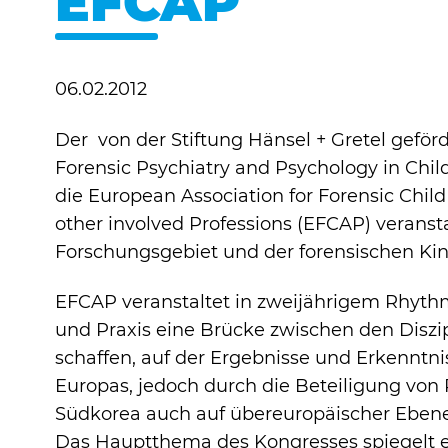
EFCAP
06.02.2012
Marketing und Statistik
Der von der Stiftung Hänsel + Gretel gefö
Marketing und Statistik Cookies w
Forensic Psychiatry and Psychology in Chil
Daten an eventuelle Drittanbieter we
die European Association for Forensic Chil
other involved Professions (EFCAP) veranst
Cookie Informationen anzeigen
Forschungsgebiet und der forensischen Kin
EFCAP veranstaltet in zweijährigem Rhyth
und Praxis eine Brücke zwischen den Diszi
schaffen, auf der Ergebnisse und Erkenntn
Europas, jedoch durch die Beteiligung von
Südkorea auch auf übereuropäischer Ebene
Das Hauptthema des Kongresses spiegelt ei