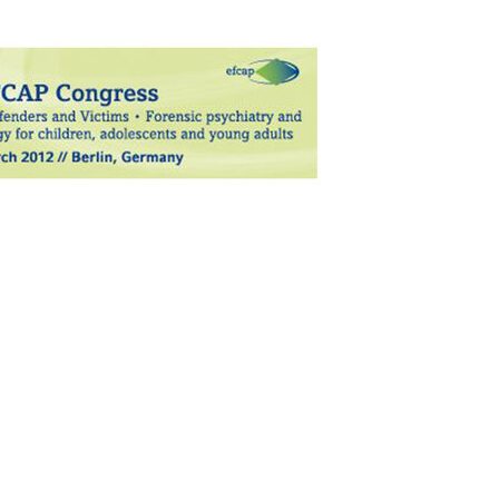
Kulturlotsen
Tore für Kinder
Hänsel+Gretel Herzenspreis
Golf4Kids
FFIPS
Buch Prof. Dr. Regina Steil
Childhood-Haus Ortenau
Echt Krass!
en der Website benötigt und helfen dabei, unsere Website 
te ermöglichen.
3VK – Verantwortungsvolles
Verhalten gegenüber Kindern
Alle Projekte
l content available on the website. Such as YouTube, Instag