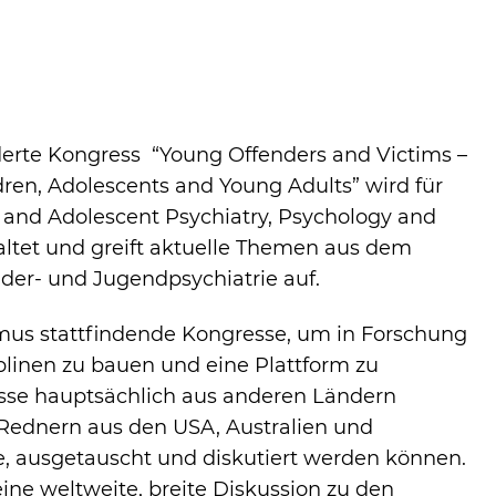
rderte Kongress “Young Offenders and Victims –
erden verwendet, um anonymes Tracking zu aktivieren. Hier
dren, Adolescents and Young Adults” wird für
itergeleitet.
d and Adolescent Psychiatry, Psychology and
altet und greift aktuelle Themen aus dem
der- und Jugendpsychiatrie auf.
mus stattfindende Kongresse, um in Forschung
plinen zu bauen und eine Plattform zu
isse hauptsächlich aus anderen Ländern
 Rednern aus den USA, Australien und
, ausgetauscht und diskutiert werden können.
ne weltweite, breite Diskussion zu den