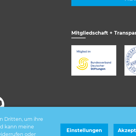
Mitgliedschaft + Transpa
n Dritten, um ihre
und kann meine
enschutz
Impressum
FAQ
Cookieeinstellungen
Einstellungen
Akzept
widerrufen oder