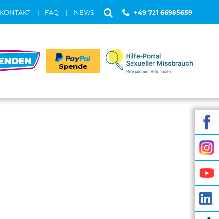
KONTAKT
FAQ
NEWS
+49 721 66985659
Spende