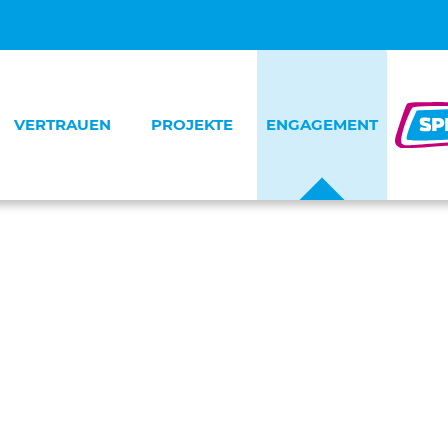
VERTRAUEN
PROJEKTE
ENGAGEMENT
Menschen
Deutscher Kinderschutzpreis
News
ransparenz
STARKE KINDER KISTE!
Unter4Augen
artner
Echt Klasse!
Wunder-wunderschön
Notinsel
Unternehmen werden Partner
Kein Täter werden
Spendendemo
Zukunftsblick Kinderschutz
Benefiz-Christstollen