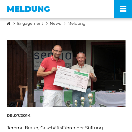
MELDUNG
Engagement
News
Meldung
Po
Ve
Pr
En
Ko
08.07.2014
FA
Jerome Braun, Geschäftsführer der Stiftung