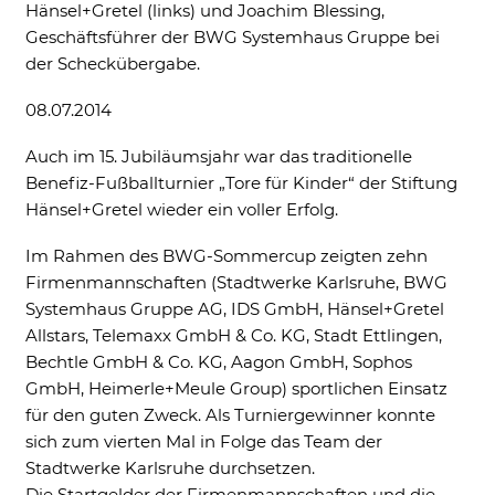
Hänsel+Gretel (links) und Joachim Blessing,
Ne
Geschäftsführer der BWG Systemhaus Gruppe bei
der Scheckübergabe.
08.07.2014
Auch im 15. Jubiläumsjahr war das traditionelle
Notwendig
Benefiz-Fußballturnier „Tore für Kinder“ der Stiftung
Diese werden für die Grundfunktionen der
Hänsel+Gretel wieder ein voller Erfolg.
Website benötigt und helfen dabei, unsere
Website nutzbar zu machen sowie Zugriffe
Im Rahmen des BWG-Sommercup zeigten zehn
auf sichere Bereiche unserer Website
Firmenmannschaften (Stadtwerke Karlsruhe, BWG
ermöglichen.
Systemhaus Gruppe AG, IDS GmbH, Hänsel+Gretel
Cookie Informationen anzeigen
Allstars, Telemaxx GmbH & Co. KG, Stadt Ettlingen,
Bechtle GmbH & Co. KG, Aagon GmbH, Sophos
GmbH, Heimerle+Meule Group) sportlichen Einsatz
für den guten Zweck. Als Turniergewinner konnte
sich zum vierten Mal in Folge das Team der
External Content
Stadtwerke Karlsruhe durchsetzen.
Includes resources that make external
content available on the website. Such as
Die Startgelder der Firmenmannschaften und die