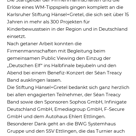
YouTube, Instagram or similar providers.
Erlöse eines WM-Tippspiels gingen komplett an die
Karlsruher Stiftung Hänsel+Gretel, die sich seit über 15
Cookie Informationen anzeigen
Jahren in mehr als 300 Projekten für
Kinderbewusstsein in der Region und in Deutschland
einsetzt.
Nach getaner Arbeit konnten die
Marketing und Statistik
Firmenmannschaften mit Begleitung beim
Marketing und Statistik Cookies werden
gemeinsamen Public Viewing den Einzug der
verwendet, um anonymes Tracking zu
„Deutschen Elf“ ins Halbfinale bejubeln und den
aktivieren. Hierbei werden können
anonymisierte Daten an eventuelle
Abend bei einem Benefiz-Konzert der Séan Treacy
Drittanbieter weitergeleitet.
Band ausklingen lassen.
Die Stiftung Hänsel+Gretel bedankt sich ganz herzlich
Cookie Informationen anzeigen
bei allen engagierten Teilnehmer, der Séan Treacy
Band sowie den Sponsoren Sophos GmbH, Infinigate
Deutschland GmbH, Emediagroup GmbH, F-Secure
GmbH und dem Autohaus Ehlert Ettlingen.
Besonderer Dank geht an die BWG Systemhaus
Gruppe und den SSV Ettlingen, die das Turnier auch