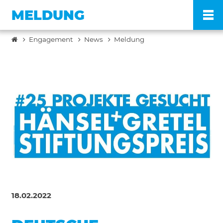
MELDUNG
Engagement
News
Meldung
Po
Ve
Pr
En
Ko
18.02.2022
FA