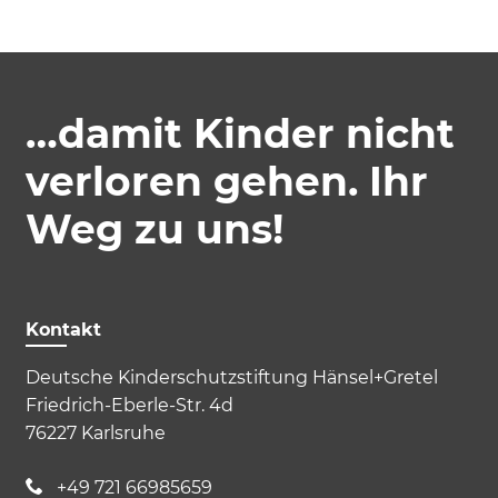
…damit Kinder nicht
verloren gehen. Ihr
Akzeptieren
Speichern
Ablehnen
Weg zu uns!
Impressum
Datenschutz
Kontakt
Deutsche Kinderschutzstiftung Hänsel+Gretel
Friedrich-Eberle-Str. 4d
76227 Karlsruhe
+49 721 66985659