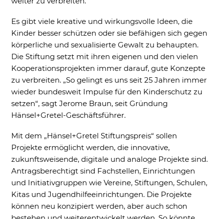
weiter zu verbreiten.
Includes resources that make external
content available on the website. Such as
Es gibt viele kreative und wirkungsvolle Ideen, die
YouTube, Instagram or similar providers.
Kinder besser schützen oder sie befähigen sich gegen
Cookie Informationen anzeigen
körperliche und sexualisierte Gewalt zu behaupten.
Die Stiftung setzt mit ihren eigenen und den vielen
Kooperationsprojekten immer darauf, gute Konzepte
zu verbreiten. „So gelingt es uns seit 25 Jahren immer
wieder bundesweit Impulse für den Kinderschutz zu
Marketing und Statistik
setzen“, sagt Jerome Braun, seit Gründung
Marketing und Statistik Cookies werden
Hänsel+Gretel-Geschäftsführer.
verwendet, um anonymes Tracking zu
aktivieren. Hierbei werden können
anonymisierte Daten an eventuelle
Mit dem „Hänsel+Gretel Stiftungspreis“ sollen
Drittanbieter weitergeleitet.
Projekte ermöglicht werden, die innovative,
zukunftsweisende, digitale und analoge Projekte sind.
Cookie Informationen anzeigen
An­tragsberechtigt sind Fachstellen, Einrichtungen
und Initiativgruppen wie Vereine, Stiftungen, Schulen,
Kitas und Jugendhilfeeinrichtungen. Die Pro­jekte
können neu konzipiert werden, aber auch schon
bestehen und weiter­entwickelt werden. So könnte