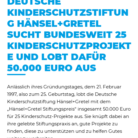
DEUTSCHE
Ne
KINDERSCHUTZSTIFTUN
G HÄNSEL+GRETEL
SUCHT BUNDESWEIT 25
KINDERSCHUTZPROJEKT
E UND LOBT DAFÜR
Notwendig
50.000 EURO AUS
Diese werden für die Grundfunktionen der
Website benötigt und helfen dabei, unsere
Website nutzbar zu machen sowie Zugriffe
auf sichere Bereiche unserer Website
Anlässlich ihres Gründungstages, dem 21. Februar
ermöglichen.
1997, also zum 25. Geburtstag, lobt die Deutsche
Kinderschutzstiftung Hänsel+Gretel mit dem
Cookie Informationen anzeigen
„Hänsel+Gretel Stiftungspreis“ insgesamt 50.000 Euro
für 25 Kinderschutz-Projekte aus. Sie knüpft dabei an
ihre gelebte Stiftungspraxis an, gute Projekte zu
finden, diese zu unterstützen und zu helfen Gutes
External Content