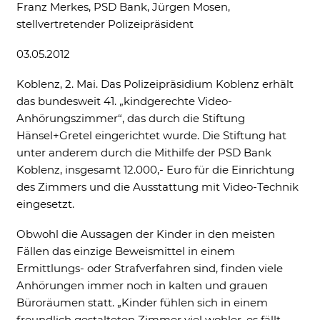
Franz Merkes, PSD Bank, Jürgen Mosen,
Ne
stellvertretender Polizeipräsident
03.05.2012
Koblenz, 2. Mai. Das Polizeipräsidium Koblenz erhält
das bundesweit 41. „kindgerechte Video-
Anhörungszimmer“, das durch die Stiftung
Hänsel+Gretel eingerichtet wurde. Die Stiftung hat
unter anderem durch die Mithilfe der PSD Bank
Koblenz, insgesamt 12.000,- Euro für die Einrichtung
des Zimmers und die Ausstattung mit Video-Technik
Notwendig
eingesetzt.
Diese werden für die Grundfunktionen der
Website benötigt und helfen dabei, unsere
Obwohl die Aussagen der Kinder in den meisten
Website nutzbar zu machen sowie Zugriffe
auf sichere Bereiche unserer Website
Fällen das einzige Beweismittel in einem
ermöglichen.
Ermittlungs- oder Strafverfahren sind, finden viele
Anhörungen immer noch in kalten und grauen
Cookie Informationen anzeigen
Büroräumen statt. „Kinder fühlen sich in einem
freundlich gestalteten Zimmer viel wohler, es fällt