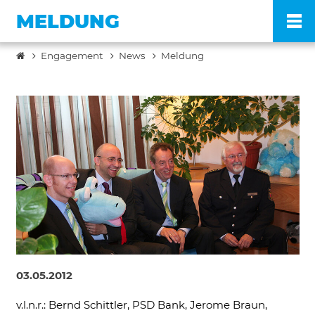
MELDUNG
Engagement
News
Meldung
Po
Ve
Pr
En
Ko
03.05.2012
FA
v.l.n.r.: Bernd Schittler, PSD Bank, Jerome Braun,