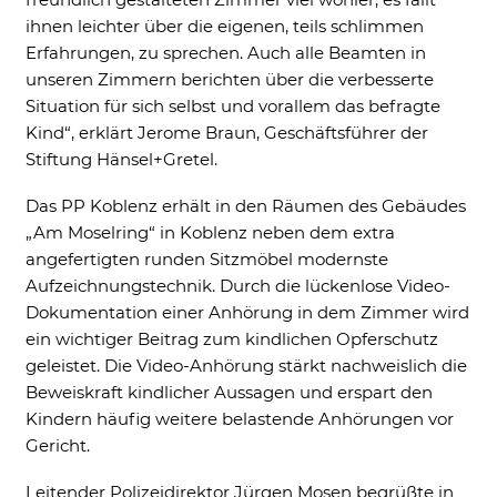
ihnen leichter über die eigenen, teils schlimmen
Erfahrungen, zu sprechen. Auch alle Beamten in
External Content
unseren Zimmern berichten über die verbesserte
Includes resources that make external
Situation für sich selbst und vorallem das befragte
content available on the website. Such as
Kind“, erklärt Jerome Braun, Geschäftsführer der
YouTube, Instagram or similar providers.
Stiftung Hänsel+Gretel.
Cookie Informationen anzeigen
Das PP Koblenz erhält in den Räumen des Gebäudes
„Am Moselring“ in Koblenz neben dem extra
angefertigten runden Sitzmöbel modernste
Aufzeichnungstechnik. Durch die lückenlose Video-
Marketing und Statistik
Dokumentation einer Anhörung in dem Zimmer wird
Marketing und Statistik Cookies werden
verwendet, um anonymes Tracking zu
ein wichtiger Beitrag zum kindlichen Opferschutz
aktivieren. Hierbei werden können
geleistet. Die Video-Anhörung stärkt nachweislich die
anonymisierte Daten an eventuelle
Beweiskraft kindlicher Aussagen und erspart den
Drittanbieter weitergeleitet.
Kindern häufig weitere belastende Anhörungen vor
Cookie Informationen anzeigen
Gericht.
Leitender Polizeidirektor Jürgen Mosen begrüßte in