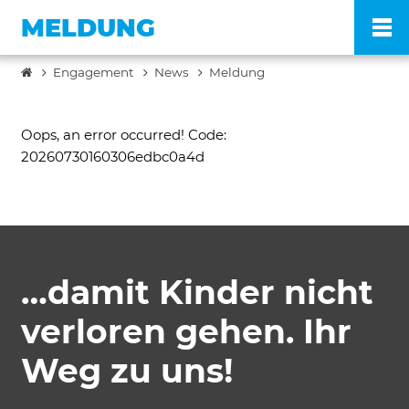
MELDUNG
Engagement
News
Meldung
Po
Oops, an error occurred! Code:
20260730160306edbc0a4d
Ve
Pr
…damit Kinder nicht
En
verloren gehen. Ihr
Ko
Weg zu uns!
FA