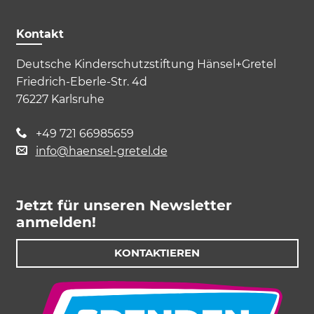
Ne
Notwendig
Kontakt
Diese werden für die Grundfunktionen der
Website benötigt und helfen dabei, unsere
Deutsche Kinderschutzstiftung Hänsel+Gretel
Website nutzbar zu machen sowie Zugriffe
Friedrich-Eberle-Str. 4d
auf sichere Bereiche unserer Website
ermöglichen.
76227 Karlsruhe
Cookie Informationen anzeigen
+49 721 66985659
info@haensel-gretel.de
External Content
Jetzt für unseren Newsletter
Includes resources that make external
anmelden!
content available on the website. Such as
YouTube, Instagram or similar providers.
KONTAKTIEREN
Cookie Informationen anzeigen