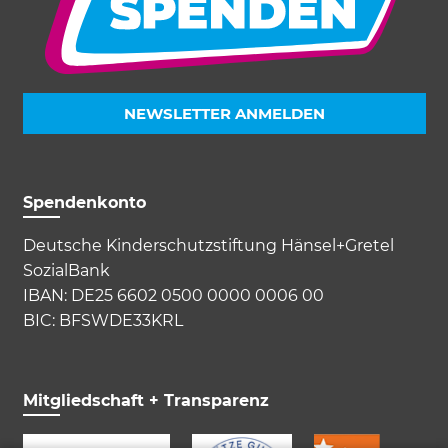
Marketing und Statistik
Marketing und Statistik Cookies werden
verwendet, um anonymes Tracking zu
aktivieren. Hierbei werden können
NEWSLETTER ANMELDEN
anonymisierte Daten an eventuelle
Drittanbieter weitergeleitet.
Cookie Informationen anzeigen
Spendenkonto
Deutsche Kinderschutzstiftung Hänsel+Gretel
SozialBank
Akzeptieren
Speichern
Ablehnen
IBAN: DE25 6602 0500 0000 0006 00
BIC: BFSWDE33KRL
Impressum
Datenschutz
Mitgliedschaft + Transparenz