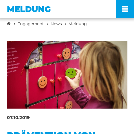
MELDUNG
Engagement
News
Meldung
Po
Ve
Pr
En
Ko
07.10.2019
FA