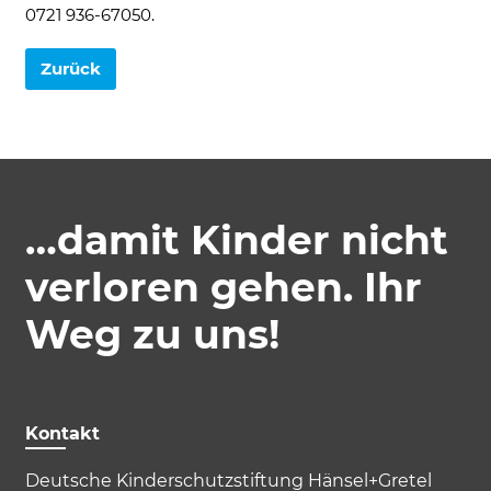
0721 936-67050.
Zurück
…damit Kinder nicht
Akzeptieren
Speichern
Ablehnen
verloren gehen. Ihr
Impressum
Datenschutz
Weg zu uns!
Kontakt
Deutsche Kinderschutzstiftung Hänsel+Gretel