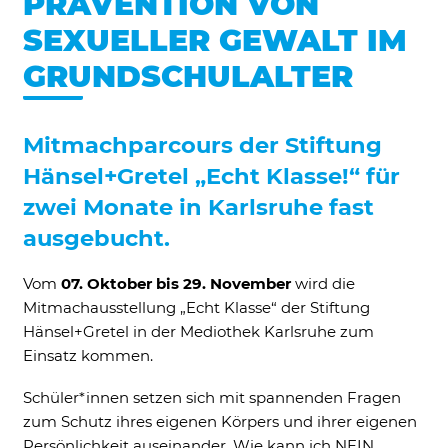
PRÄVENTION VON
Ne
SEXUELLER GEWALT IM
GRUNDSCHULALTER
Mitmachparcours der Stiftung
Hänsel+Gretel „Echt Klasse!“ für
zwei Monate in Karlsruhe fast
Notwendig
Diese werden für die Grundfunktionen der
ausgebucht.
Website benötigt und helfen dabei, unsere
Website nutzbar zu machen sowie Zugriffe
Vom
07. Oktober bis 29. November
wird die
auf sichere Bereiche unserer Website
Mitmachausstellung „Echt Klasse“ der Stiftung
ermöglichen.
Hänsel+Gretel in der Mediothek Karlsruhe zum
Cookie Informationen anzeigen
Einsatz kommen.
Schüler*innen setzen sich mit spannenden Fragen
zum Schutz ihres eigenen Körpers und ihrer eigenen
Persönlichkeit auseinander. Wie kann ich NEIN