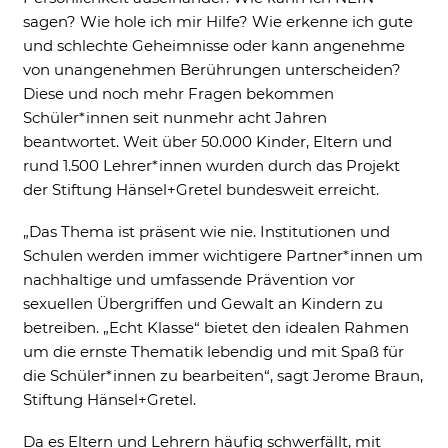
External Content
sagen? Wie hole ich mir Hilfe? Wie erkenne ich gute
Includes resources that make external
content available on the website. Such as
und schlechte Geheimnisse oder kann angenehme
YouTube, Instagram or similar providers.
von unangenehmen Berührungen unterscheiden?
Diese und noch mehr Fragen bekommen
Cookie Informationen anzeigen
Schüler*innen seit nunmehr acht Jahren
beantwortet. Weit über 50.000 Kinder, Eltern und
rund 1.500 Lehrer*innen wurden durch das Projekt
der Stiftung Hänsel+Gretel bundesweit erreicht.
Marketing und Statistik
Marketing und Statistik Cookies werden
„Das Thema ist präsent wie nie. Institutionen und
verwendet, um anonymes Tracking zu
Schulen werden immer wichtigere Partner*innen um
aktivieren. Hierbei werden können
nachhaltige und umfassende Prävention vor
anonymisierte Daten an eventuelle
Drittanbieter weitergeleitet.
sexuellen Übergriffen und Gewalt an Kindern zu
betreiben. „Echt Klasse“ bietet den idealen Rahmen
Cookie Informationen anzeigen
um die ernste Thematik lebendig und mit Spaß für
die Schüler*innen zu bearbeiten“, sagt Jerome Braun,
Stiftung Hänsel+Gretel.
Da es Eltern und Lehrern häufig schwerfällt, mit