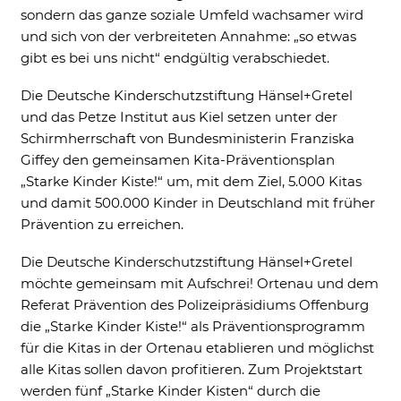
Cookie Informationen anzeigen
sondern das ganze soziale Umfeld wachsamer wird
und sich von der verbreiteten Annahme: „so etwas
gibt es bei uns nicht“ endgültig verabschiedet.
Die Deutsche Kinderschutzstiftung Hänsel+Gretel
External Content
und das Petze Institut aus Kiel setzen unter der
Includes resources that make external
Schirmherrschaft von Bundesministerin Franziska
content available on the website. Such as
YouTube, Instagram or similar providers.
Giffey den gemeinsamen Kita-Präventionsplan
„Starke Kinder Kiste!“ um, mit dem Ziel, 5.000 Kitas
Cookie Informationen anzeigen
und damit 500.000 Kinder in Deutschland mit früher
Prävention zu erreichen.
Die Deutsche Kinderschutzstiftung Hänsel+Gretel
möchte gemeinsam mit Aufschrei! Ortenau und dem
Marketing und Statistik
Referat Prävention des Polizeipräsidiums Offenburg
Marketing und Statistik Cookies werden
verwendet, um anonymes Tracking zu
die „Starke Kinder Kiste!“ als Präventionsprogramm
aktivieren. Hierbei werden können
für die Kitas in der Ortenau etablieren und möglichst
anonymisierte Daten an eventuelle
alle Kitas sollen davon profitieren. Zum Projektstart
Drittanbieter weitergeleitet.
werden fünf „Starke Kinder Kisten“ durch die