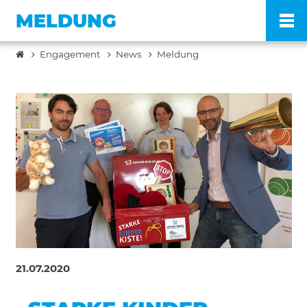
MELDUNG
Engagement
News
Meldung
Po
Ve
Pr
En
Ko
21.07.2020
FA