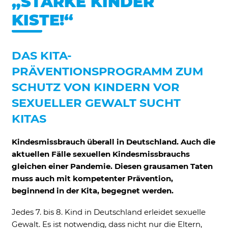
„STARKE KINDER
Ne
KISTE!“
DAS KITA-
PRÄVENTIONSPROGRAMM ZUM
SCHUTZ VON KINDERN VOR
SEXUELLER GEWALT SUCHT
KITAS
Kindesmissbrauch überall in Deutschland. Auch die
aktuellen Fälle sexuellen Kindesmissbrauchs
Notwendig
gleichen einer Pandemie. Diesen grausamen Taten
Diese werden für die Grundfunktionen der
muss auch mit kompetenter Prävention,
Website benötigt und helfen dabei, unsere
beginnend in der Kita, begegnet werden.
Website nutzbar zu machen sowie Zugriffe
auf sichere Bereiche unserer Website
Jedes 7. bis 8. Kind in Deutschland erleidet sexuelle
ermöglichen.
Gewalt. Es ist notwendig, dass nicht nur die Eltern,