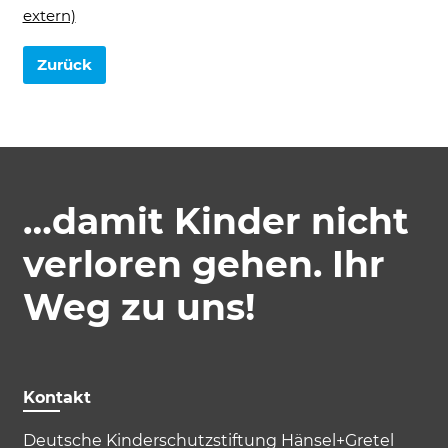
extern)
Zurück
…damit Kinder nicht
Akzeptieren
Speichern
Ablehnen
verloren gehen. Ihr
Impressum
Datenschutz
Weg zu uns!
Kontakt
Deutsche Kinderschutzstiftung Hänsel+Gretel