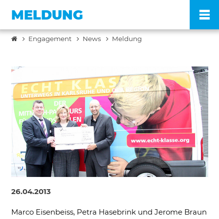
MELDUNG
Engagement
News
Meldung
Po
Ve
Pr
En
Ko
26.04.2013
FA
Marco Eisenbeiss, Petra Hasebrink und Jerome Braun