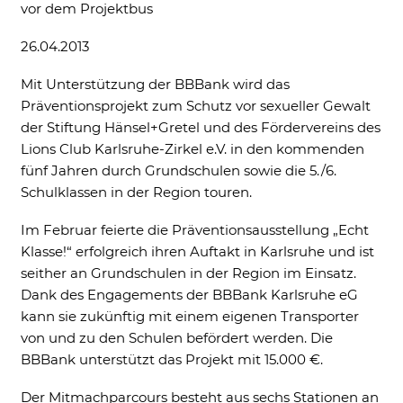
vor dem Projektbus
Ne
26.04.2013
Mit Unterstützung der BBBank wird das
Präventionsprojekt zum Schutz vor sexueller Gewalt
der Stiftung Hänsel+Gretel und des Fördervereins des
Lions Club Karlsruhe-Zirkel e.V. in den kommenden
fünf Jahren durch Grundschulen sowie die 5./6.
Notwendig
Schulklassen in der Region touren.
Diese werden für die Grundfunktionen der
Website benötigt und helfen dabei, unsere
Im Februar feierte die Präventionsausstellung „Echt
Website nutzbar zu machen sowie Zugriffe
Klasse!“ erfolgreich ihren Auftakt in Karlsruhe und ist
auf sichere Bereiche unserer Website
seither an Grundschulen in der Region im Einsatz.
ermöglichen.
Dank des Engagements der BBBank Karlsruhe eG
Cookie Informationen anzeigen
kann sie zukünftig mit einem eigenen Transporter
von und zu den Schulen befördert werden. Die
BBBank unterstützt das Projekt mit 15.000 €.
Der Mitmachparcours besteht aus sechs Stationen an