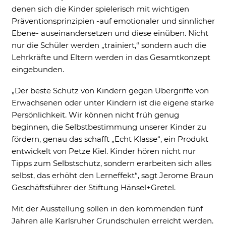
External Content
denen sich die Kinder spielerisch mit wichtigen
Includes resources that make external
Präventionsprinzipien -auf emotionaler und sinnlicher
content available on the website. Such as
YouTube, Instagram or similar providers.
Ebene- auseinandersetzen und diese einüben. Nicht
nur die Schüler werden „trainiert,“ sondern auch die
Cookie Informationen anzeigen
Lehrkräfte und Eltern werden in das Gesamtkonzept
eingebunden.
„Der beste Schutz von Kindern gegen Übergriffe von
Marketing und Statistik
Erwachsenen oder unter Kindern ist die eigene starke
Marketing und Statistik Cookies werden
Persönlichkeit. Wir können nicht früh genug
verwendet, um anonymes Tracking zu
beginnen, die Selbstbestimmung unserer Kinder zu
aktivieren. Hierbei werden können
fördern, genau das schafft „Echt Klasse“, ein Produkt
anonymisierte Daten an eventuelle
entwickelt von Petze Kiel. Kinder hören nicht nur
Drittanbieter weitergeleitet.
Tipps zum Selbstschutz, sondern erarbeiten sich alles
Cookie Informationen anzeigen
selbst, das erhöht den Lerneffekt“, sagt Jerome Braun
Geschäftsführer der Stiftung Hänsel+Gretel.
Mit der Ausstellung sollen in den kommenden fünf
Jahren alle Karlsruher Grundschulen erreicht werden.